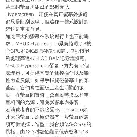
共三組螢幕所組成的56吋超大
Hyperscreen。即便在真正螢幕外多處
都只是防刮玻璃，但這種一體式設計的
確也是車壇首見。
如此巨大的螢幕在系統運行上也不能馬
虎，MBUX Hyperscreen系統搭載了8核
心CPU和24GB RAM記憶體，每秒鐘能
夠處理高達46.4 GB RAM記憶體頻寬。
MBUX Hyperscreen螢幕下方共有12個
處理器，可提供直覺的觸控操作以及觸
控力道反饋。如果手指觸碰螢幕上的某
些點，它們會在面板上產生明顯的振
動。在螢幕閒置時，會自動轉換成和車
室相同的光源，避免影響車內乘客。
若消費者真的不能接受Hyperscreen如
此大的螢幕，原廠仍然有一般螢幕的選
項可供選擇，造型上就會類似S-Class的
風格，由12.3吋數位顯示儀表板和12.8