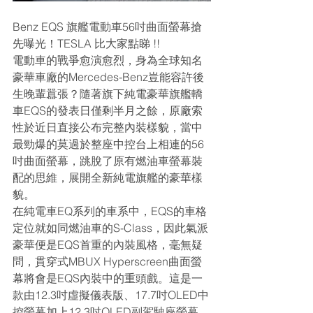
Benz EQS 旗艦電動車56吋曲面螢幕搶
先曝光！TESLA 比大家點睇 !!
電動車的戰爭愈演愈烈，身為全球知名
豪華車廠的Mercedes-Benz豈能容許後
生晚輩囂張？隨著旗下純電豪華旗艦轎
車EQS的發表日僅剩半月之餘，原廠索
性於近日直接公布完整內裝樣貌，當中
最勁爆的莫過於整座中控台上相連的56
吋曲面螢幕，跳脫了原有燃油車螢幕裝
配的思維，展開全新純電旗艦的豪華樣
貌。
在純電車EQ系列的車系中，EQS的車格
定位就如同燃油車的S-Class，因此氣派
豪華便是EQS首重的內裝風格，毫無疑
問，貫穿式MBUX Hyperscreen曲面螢
幕將會是EQS內裝中的重頭戲。這是一
款由12.3吋虛擬儀表版、17.7吋OLED中
控螢幕加上12.3吋OLED副駕駛座螢幕，