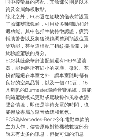
吋中控螢幕的搭配，其餘部位則是以木
質及金屬飾板妝點。
除此之外，EQS還在駕駛的儀表前設置
了臉部辨識鏡頭，可用於多種輔助和舒
適功能。其中包括生物特徵認證，疲勞
輔助警告以及將後視鏡調整到預設位置
等功能，甚至還標配了指紋掃描儀，用
於驗證駕駛的身分。
EQS其餘豪華舒適配備還有HEPA過濾
器，能夠將所有細小的灰塵、微粒、花
粉都隔絕在車室之外，讓車室隨時都有
良好的空氣品質，以及一個710瓦，15
具喇叭的Burmester環繞音響系統，還能
夠隨駕駛模式更動或駕駛操作風格改變
聲音情境，即便是等待充電的時間，也
能撥放專屬放鬆音效緩和氣氛。
EQS為Mercedes-Benz今年電動車款的
主力大作，儘管原廠對於機械數據部分
尚未有太多的訊息，但從可知的消息