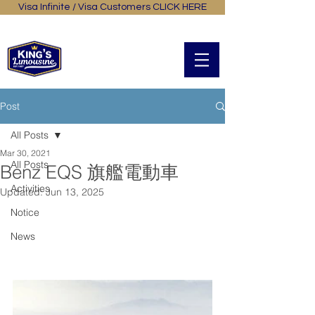
Visa Infinite / Visa Customers CLICK HERE
General Online Booking
中文
Post
All Posts
Mar 30, 2021
All Posts
Benz EQS 旗艦電動車
Activities
Updated:
Jun 13, 2025
Notice
News