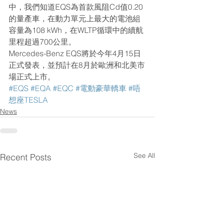
中，我們知道EQS為首款風阻Cd值0.20
的量產車，在動力單元上最大的電池組
容量為108 kWh，在WLTP循環中的續航
里程超過700公里。
Mercedes-Benz EQS將於今年4月15日
正式發表，並預計在8月於歐洲和北美市
場正式上市。
#EQS
#EQA
#EQC
#電動豪華轎車
#唔
想座TESLA
News
See All
Recent Posts